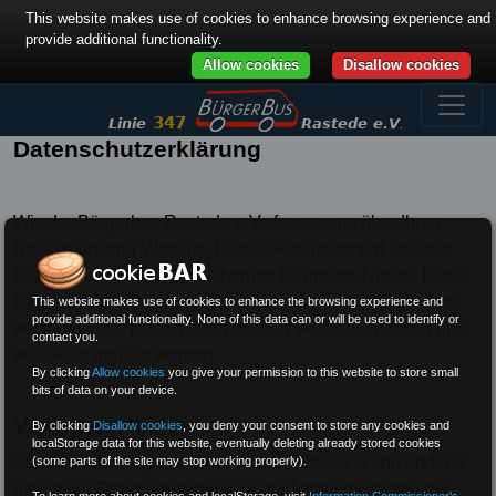
This website makes use of cookies to enhance browsing experience and
provide additional functionality.
Allow cookies
Disallow cookies
Datenschutzerklärung
Wir, der Bürgerbus Rastede e.V., freuen uns über Ihren
Besuch unserer Website. Diese Seite informiert sie über
Datenschutz und Datensicherheit für unsere Nutzer. Diese
Datenschutzerklärung erläutert, welche Informationen wir
This website makes use of cookies to enhance the browsing experience and
provide additional functionality. None of this data can or will be used to identify or
während Ihres Besuchs auf unserer Website erfassen und
contact you.
wie diese genutzt werden.
By clicking
Allow cookies
you give your permission to this website to store small
bits of data on your device.
Verantwortlicher
By clicking
Disallow cookies
,
you deny your consent to store any cookies and
localStorage data for this website, eventually deleting already stored cookies
Verantwortlicher gemäß Art. 4 Abs. 7 DSGVO und anderer
(some parts of the site may stop working properly).
nationaler Datenschutzgesetze der Mitgliedsstaaten der