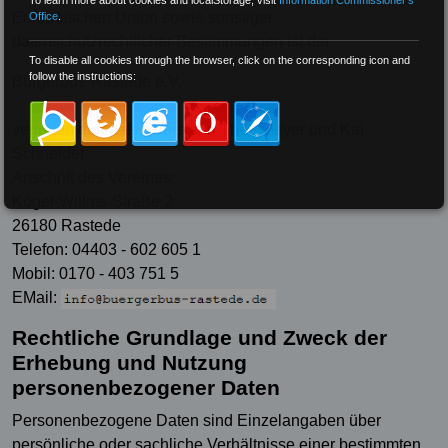
To learn more about cookies and localStorage, visit
Information Commissioner's
Europäischen Union sowie sonstiger
Office
.
datenschutzrechtlicher Bestimmungen ist der
To disable all cookies through the browser, click on the corresponding icon and
follow the instructions:
Bürgerbus-Rastede e.V.
vertreten durch den Vorstand Theo Meyer und Kai
Schneider
Anschrift des Vereines:
Kögel-Willms-Straße 2
26180 Rastede
Telefon: 04403 - 602 605 1
Mobil: 0170 - 403 751 5
EMail:
Rechtliche Grundlage und Zweck der
Erhebung und Nutzung
personenbezogener Daten
Personenbezogene Daten sind Einzelangaben über
persönliche oder sachliche Verhältnisse einer bestimmten